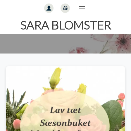
Gå til hoved-indhold
SARA BLOMSTER