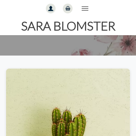
Gå til hoved-indhold
SARA BLOMSTER