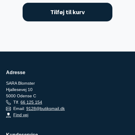
Tilføj til kurv
Adresse
SARA Blomster
Hjallesevej 10
5000
Odense C
Tlf.
66 125 154
Email:
9128@butiksmail.dk
Find vej
Kundeservice