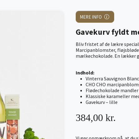
MERE INFO
Gavekurv fyldt me
Bliv fristet af de lækre special
Marcipanblomster, fløjsbløde
mælkechokolade. En lækker ga
Indhold:
Vinterra Sauvignon Blanc
CHO CHO marcipanblom
Flødechokolade mandler
Klassiske karameller m
Gavekurv – lille
384,00 kr.
Vi gør opmærksom på, at du sk