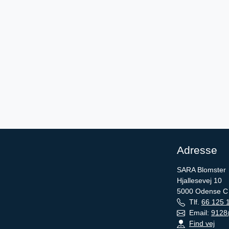
Adresse
SARA Blomster
Hjallesevej 10
5000
Odense C
Tlf.
66 125 
Email:
9128
Find vej