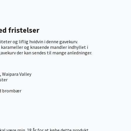
d fristelser
iteter og liflig hvidvin i denne gavekurv.
 karameller og knasende mandler indhyllet i
vekurv der kan sendes til mange anledninger.
, Waipara Valley
ster
ed brombær
al være min. 18 år for at købe dette produkt.