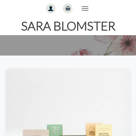
Gå til hoved-indhold
SARA BLOMSTER