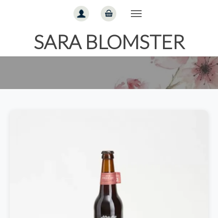
Gå til hoved-indhold
SARA BLOMSTER